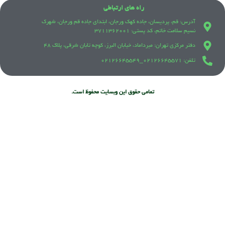
راه های ارتباطی
آدرس: قم، پردیسان، جاده کهک ورجان، ابتدای جاده قم ورجان، شهرک
نسیم سلامت خاتم، کد پستی: 3711362001
دفتر مرکزی تهران: میرداماد، خیابان البرز، کوچه تابان شرقی، پلاک 48
تلفن: 021٢۶۶۴۵۵٧١_021٢۶۶۴۵۵۴٩
تمامی حقوق این وبسایت محفوظ است.