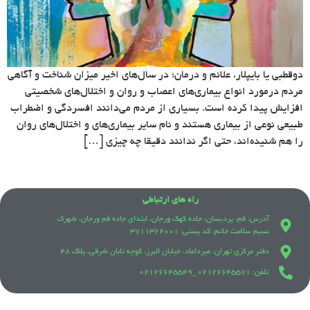
دوقطبی یا بایپلار، علائم و درمان؛ در سال‌های اخیر میزان شناخت و آگاهی
مردم درمورد انواع بیماری‌های اعصاب و روان و اختلال‌های شخصیتی
افزایش پیدا کرده است. بسیاری از مردم می‌دانند افسردگی و اضطراب
طبیعی نوعی از بیماری هستند و نام سایر بیماری‌های و اختلال‌های روان
را هم شنیده‌اند، حتی اگر ندانند دقیقا چه چیزی […]
راه های ارتباطی
آدرس: قم، پردیسان، جاده کهک ورجان، ابتدای جاده قم ورجان، شهرک
نسیم سلامت خاتم، کد پستی: 3711362001
دفتر مرکزی تهران: میرداماد، خیابان البرز، کوچه تابان شرقی، پلاک 48
تلفن: 021٢۶۶۴۵۵٧١_021٢۶۶۴۵۵۴٩