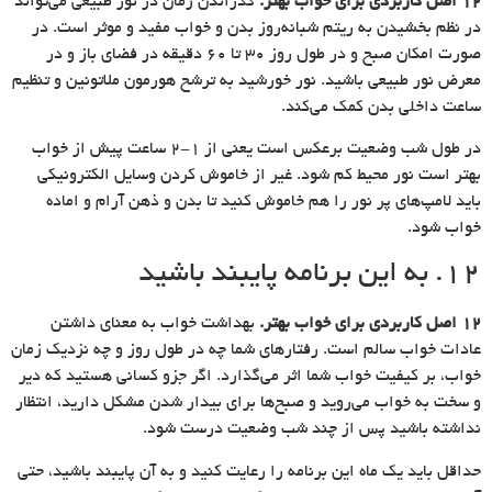
۱۲ اصل کاربردی برای خواب بهتر.
گذراندن زمان در نور طبیعی می‌تواند
در نظم بخشیدن به ریتم شبانه‌روز بدن و خواب مفید و موثر است. در
صورت امکان صبح و در طول روز ۳۰ تا ۶۰ دقیقه در فضای باز و در
معرض نور طبیعی باشید. نور خورشید به ترشح هورمون ملاتونین و تنظیم
ساعت داخلی بدن کمک می‌کند.
در طول شب وضعیت برعکس است یعنی از ۱-۲ ساعت پیش از خواب
بهتر است نور محیط کم شود. غیر از خاموش کردن وسایل الکترونیکی
باید لامپ‌های پر نور را هم خاموش کنید تا بدن و ذهن آرام و اماده
خواب شود.
۱۲. به این برنامه پایبند باشید
۱۲ اصل کاربردی برای خواب بهتر.
بهداشت خواب به معنای داشتن
عادات خواب سالم است. رفتارهای شما چه در طول روز و چه نزدیک زمان
خواب، بر کیفیت خواب شما اثر می‌گذارد. اگر جزو کسانی هستید که دیر
و سخت به خواب می‌روید و صبح‌ها برای بیدار شدن مشکل دارید، انتظار
نداشته باشید پس از چند شب وضعیت درست شود.
حداقل باید یک ماه این برنامه را رعایت کنید و به آن پایبند باشید، حتی