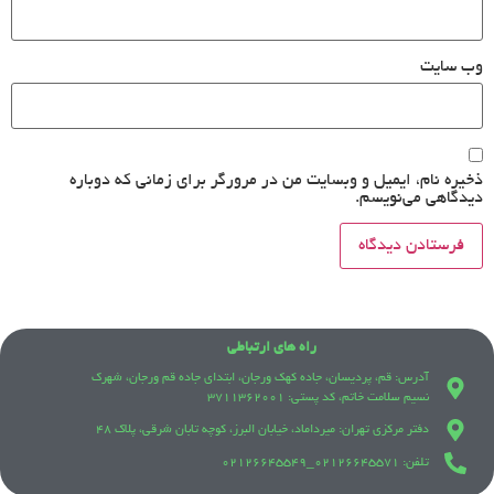
وب‌ سایت
ذخیره نام، ایمیل و وبسایت من در مرورگر برای زمانی که دوباره
دیدگاهی می‌نویسم.
راه های ارتباطی
آدرس: قم، پردیسان، جاده کهک ورجان، ابتدای جاده قم ورجان، شهرک
نسیم سلامت خاتم، کد پستی: 3711362001
دفتر مرکزی تهران: میرداماد، خیابان البرز، کوچه تابان شرقی، پلاک 48
تلفن: 021٢۶۶۴۵۵٧١_021٢۶۶۴۵۵۴٩